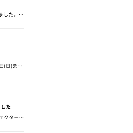
弊社で、活動を行っているユニセフ募金(ユニセフ・マンスリーサポート)に対して、感謝状を拝受いたしました。 これからも微力ではありますが、サポート活動を続けていければと思います。 2024年10月1日
お客様各位 平素は格別のご高配を賜り、厚く御礼申し上げます。 誠に勝手ながら8月14日(水)から8月18日(日)まで夏季休業(お盆休み)とさせていただきます。 お客様には大変ご迷惑をお掛け致しますが、何卒ご理解いただきますようお願い申し上げます。 お盆休み中に頂いたお問合せについては、お盆休み期間終了後に順次回答させていただきます。 2024年 盛夏
ました
常陽銀行の寄贈サービス付私募債「未来の夢応援債」を活用して、石岡市立園部中学校へ「高性能型プロジェクター」を寄贈した記事が掲載されました。 日本工業経済新聞 2024年5月30日付 茨城新聞 2024年5月31日付