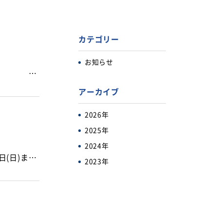
カテゴリー
お知らせ
石岡市立園部小学校へ「司会者台」を寄贈した記事が掲載されました。 茨城新聞 2024年10月30日付 広報いしおか 2024年12月1日付
アーカイブ
2026年
2025年
2024年
お客様各位 平素は格別のご高配を賜り厚く御礼申し上げます。 誠に勝手ながら、12月29日(日)から1月5日(日)まで休業日とさせて頂きます。 休業期間中にお問い合わせいただきました、メールに関しては、1月6日(月)より順次ご対応させていただきます。 ご迷惑をお掛けいたしますが、何卒ご了承くださいますよう宜しくお願い申し上げます。
2023年